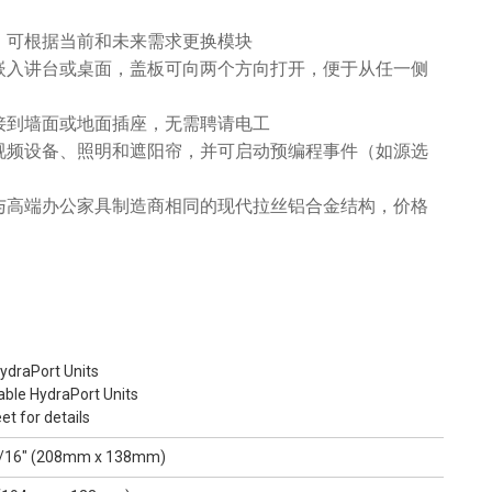
，可根据当前和未来需求更换模块
嵌入讲台或桌面，盖板可向两个方向打开，便于从任一侧
接到墙面或地面插座，无需聘请电工
视频设备、照明和遮阳帘，并可启动预编程事件（如源选
与高端办公家具制造商相同的现代拉丝铝合金结构，价格
HydraPort Units
lable HydraPort Units
t for details
-7/16" (208mm x 138mm)