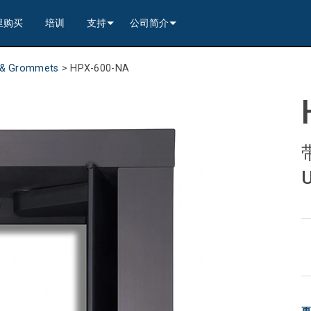
里购买
培训
支持
公司简介
---------<
rs
联系我们
我们的历史
s & Grommets
>
HPX-600-NA
---------<
2)
nt Partners (VIP)
安全
质量保证
apture
列编解码器
x1)
2)
itching, Transport, and Control Solution
er
保證
案例研究
ets
列编解码器
)
rs
----------------<
----------------<
----------<
s---------<
RMA
新闻
解码器
ns--------<
are
切换器
 Capture
产品登记
nsport Kit w/ USB-C
解码器
)
----------------<
ints
)
---------<
顾问门户
sport Kit
s--------<
ing & Transport Kit w/ USB-C
ints
x1)
e)
>-------------------------<
ing & Transport Kit
ts
x1)
t)
Surface Mount)
----------------------------<
/ Modero S / Acendo Book 安装选件
全天候帮助中心
4 / WAN
----------------<
 and Control Solution (<70m)
ns--------<
 Kit
套件
源
售后服务
----<
)
)
取板
® 和 Modero S 系列触控面板配件
文档下载