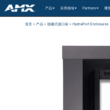
产品
应用领域
Partners
哪
网络音视频
编码与解码
企业办公
>----------1G Solutions-
InConcert Partne
首页
>
产品
>
隐藏式接口箱
>
HydraPort Enclosure
传统视音频分配
窗口处理器
演示切换器
教育系统
N2600 Series (4K60)
>----------1G Solutions-
DVX 4K60 (Up to 8x4 +
Valued Independe
视频信号处理
SVSI 音频收发器
固定切换器
EDID Management, Scaling, & C
政府工程
SVSI N2400 4K 系
N2400 Series (4K60 4
DVX HD (Up to 10x4 +
Jetpack (4K60 3x1) Sw
DCE-1 In-Line Controll
隐藏式接口箱
AVoIP Control & Management
模块化交换系统
窗口处理
HydraPort Enclosures & Gromm
Stadiums & Arenas
SVSI N2300 4K 系
N2000 Series (HD 4x1
N-Command Controlle
>--------------------------
>--------------------------
>-----------Enova DGX--
SCL-1 Video Scaler
>---------HDMI Solution
日程安排与协作
SVSI 配件
A/V 远程传输解决方案
HydraPort Modules
Scheduling Touch Panels
Bars & Restaurants
SVSI N2000 系列编
>---------H.264 Solutio
N-Able Control Softw
安装
Incite 数字化演示系统
Precis 系列数字矩阵
Enova DGX 机箱
DXLink Fiber (>100m)
UVC1-4K HDMI to USB
Precis (4K60 4x1 + 1)
可伸缩式
8x8
用户界面
窗口处理
CTC (4K60 6x1) Switching & Tra
触控面板
Convention Centers
SVSi N1000 系列编
N3000 Series (HD 9x1
功率
>--------------------------
4K60 Cards and Endpo
DXLink U/STP (<100m
Precis (4K60 4x1 + 1)
>----------1G Solutions-
Video
Varia
16x16
设备控制
传统音视频配件
CTP (4K30 4x1) Switching & Tran
键盘
中央控制器
Unified Communication
>---------H.26x Solution
CTC (4K60 6x1) Switch
4K30 Cards and Endpo
DXLite U/STP (<70m)
安装
N2400 Series (4K60 4
Cat 6
Modero G5 触控面板
Metreau (Decora Styl
MUSE Controllers
32x32
音视频管理软件
键盘控制器
扩展控制盒
MUSE Automator
N3300 Series (4K60)
CTP (4K30 4x1) Switch
HD Cards and Endpoin
CT 系列
功率
N2000 Series (4K30 4
USB
UI 配件
Massio (Surface Moun
Massio ControlPads (
NetLinx NX Controllers
>--------------
Modero G5 
Intelligent Light Control
应用程序
控制系统配件
MUSE Extension for VS Code
SVSI N3000 系列 H.26
>--------------------------
音频卡
Switching, Transport,
电缆
>---------H.264 Solutio
功率模块
TPC-TPI-PRO
系统安装
CPU Upgrade
音频切换板
Modero 电
>--------------------------------------
Manager
VPX (4K60 4x1 +1)
N3000 Series (HD 9x1
Buttons (& ACC bands
TPC-APPLE
电源
音频插入/提
Modero X