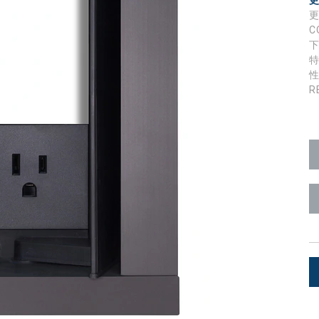
Surface Mount)
Developer Resources
C
产品存档
R