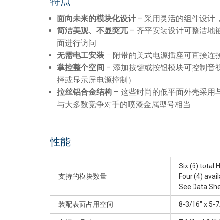
特点
面向未来的模块化设计
– 采用灵活的组件设计
简洁美观、不显突兀
– 齐平安装设计可整洁地
面进行访问
无需电工安装
– 附带的美式电源插座可直接连
掌控整个空间
– 添加按键或按钮模块可控制音
择或显示屏电源控制）
拉丝铝合金结构
– 这些时尚的低平面外壳采用
与大多数竞争对手的喷漆金属型号相当
性能
Six (6) total 
支持的模块数量
Four (4) avai
See Data Shee
装配表面占用空间
8-3/16" x 5