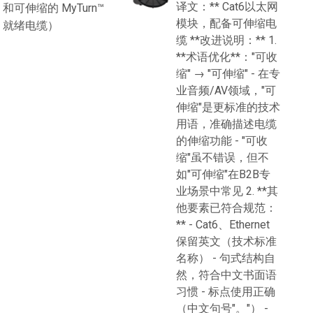
译文：** Cat6以太网
和可伸缩的 MyTurn™
模块，配备可伸缩电
就绪电缆）
缆 **改进说明：** 1.
**术语优化**："可收
缩" → "可伸缩" - 在专
业音频/AV领域，"可
伸缩"是更标准的技术
用语，准确描述电缆
的伸缩功能 - "可收
缩"虽不错误，但不
如"可伸缩"在B2B专
业场景中常见 2. **其
他要素已符合规范：
** - Cat6、Ethernet
保留英文（技术标准
名称） - 句式结构自
然，符合中文书面语
习惯 - 标点使用正确
（中文句号"。"） -