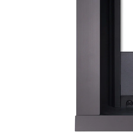
带用户界面的控制器
IREDIT2
VPX (4K60 7x1 +1)
通透
TPC-ANDROID
其他
Massio ControlPads (
带开关功能的控制器
NetLinx Studio
SDX (4K30 4x1 +1)
空白
TPC-WIN8
DGX
触摸面板设计
SDX (4K30 5x1 +1)
TPC-BYOD
DVX 4K60
Rapid Project Maker (RPM)
DVX HD
IREdit
驱动器设计
资源管理套件企业版
N-Able Control Software