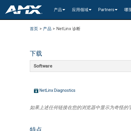
产品
应用领域
Partners
哪
网络音视频
编码与解码
企业办公
>----------1G Solutions-
InConcert Partne
首页
>
产品
>
NetLinx 诊断
传统视音频分配
窗口处理器
演示切换器
教育系统
N2600 Series (4K60)
>----------1G Solutions-
DVX 4K60 (Up to 8x4 +
Valued Independe
视频信号处理
SVSI 音频收发器
固定切换器
EDID Management, Scaling, & C
政府工程
SVSI N2400 4K 系
N2400 Series (4K60 4
DVX HD (Up to 10x4 +
Jetpack (4K60 3x1) Sw
DCE-1 In-Line Controll
下载
隐藏式接口箱
AVoIP Control & Management
模块化交换系统
窗口处理
HydraPort Enclosures & Gromm
Stadiums & Arenas
SVSI N2300 4K 系
N2000 Series (HD 4x1
N-Command Controlle
>--------------------------
>--------------------------
>-----------Enova DGX--
SCL-1 Video Scaler
>---------HDMI Solution
Software
日程安排与协作
SVSI 配件
A/V 远程传输解决方案
HydraPort Modules
Scheduling Touch Panels
Bars & Restaurants
SVSI N2000 系列编
>---------H.264 Solutio
N-Able Control Softw
安装
Incite 数字化演示系统
Precis 系列数字矩阵
Enova DGX 机箱
DXLink Fiber (>100m)
UVC1-4K HDMI to USB
Precis (4K60 4x1 + 1)
可伸缩式
8x8
用户界面
窗口处理
CTC (4K60 6x1) Switching & Tra
触控面板
Convention Centers
SVSi N1000 系列编
N3000 Series (HD 9x1
功率
>--------------------------
4K60 Cards and Endpo
DXLink U/STP (<100m
Precis (4K60 4x1 + 1)
>----------1G Solutions-
Video
Varia
16x16
NetLinx Diagnostics
设备控制
传统音视频配件
CTP (4K30 4x1) Switching & Tran
键盘
中央控制器
Unified Communication
>---------H.26x Solution
CTC (4K60 6x1) Switch
4K30 Cards and Endpo
DXLite U/STP (<70m)
安装
N2400 Series (4K60 4
Cat 6
Modero G5 触控面板
Metreau (Decora Styl
MUSE Controllers
32x32
如果上述任何链接在您的浏览器中显示为奇怪的
音视频管理软件
键盘控制器
扩展控制盒
MUSE Automator
N3300 Series (4K60)
CTP (4K30 4x1) Switch
HD Cards and Endpoin
CT 系列
功率
N2000 Series (4K30 4
USB
UI 配件
Massio (Surface Moun
Massio ControlPads (
NetLinx NX Controllers
>--------------
Modero G5 
Intelligent Light Control
应用程序
控制系统配件
MUSE Extension for VS Code
SVSI N3000 系列 H.26
>--------------------------
音频卡
Switching, Transport,
电缆
>---------H.264 Solutio
功率模块
TPC-TPI-PRO
系统安装
CPU Upgrade
音频切换板
Modero 电
特点
>--------------------------------------
Manager
VPX (4K60 4x1 +1)
N3000 Series (HD 9x1
Buttons (& ACC bands
TPC-APPLE
电源
音频插入/提
Modero X