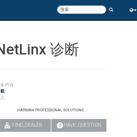
Eng
中
NetLinx 诊断
更多内容
下载
特点
HARMAN PROFESSIONAL SOLUTIONS:
FIND_DEALER
HAVE_QUESTION