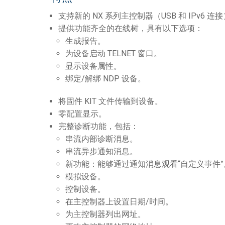
支持新的 NX 系列主控制器（USB 和 IPv6 连
带用户界面的控制器
IREDIT2
VPX (4K60 7x1 +1)
通透
TPC-ANDROID
其他
Massio ControlPads (
提供功能齐全的在线树，具有以下选项：
带开关功能的控制器
NetLinx Studio
SDX (4K30 4x1 +1)
空白
TPC-WIN8
DGX
生成报告。
为设备启动 TELNET 窗口。
触摸面板设计
SDX (4K30 5x1 +1)
TPC-BYOD
DVX 4K60
显示设备属性。
绑定/解绑 NDP 设备。
Rapid Project Maker (RPM)
DVX HD
IREdit
将固件 KIT 文件传输到设备。
零配置显示。
驱动器设计
完整诊断功能，包括：
串流内部诊断消息。
资源管理套件企业版
串流异步通知消息。
N-Able Control Software
新功能：能够通过通知消息观看“自定义事件”
模拟设备。
控制设备。
在主控制器上设置日期/时间。
为主控制器列出网址。