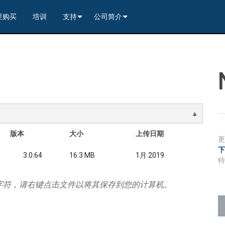
里购买
培训
支持
公司简介
---------<
rs
联系我们
我们的历史
---------<
2)
nt Partners (VIP)
安全
质量保证
apture
列编解码器
x1)
2)
itching, Transport, and Control Solution
er
保證
案例研究
ets
列编解码器
)
rs
----------------<
----------------<
----------<
s---------<
RMA
新闻
解码器
ns--------<
are
切换器
 Capture
产品登记
版本
大小
上传日期
nsport Kit w/ USB-C
解码器
)
----------------<
ints
)
---------<
顾问门户
3.0.64
16.3 MB
1月 2019
sport Kit
s--------<
ing & Transport Kit w/ USB-C
ints
x1)
e)
>-------------------------<
字符，请右键点击文件以将其保存到您的计算机。
ing & Transport Kit
ts
x1)
t)
Surface Mount)
----------------------------<
/ Modero S / Acendo Book 安装选件
全天候帮助中心
4 / WAN
----------------<
 and Control Solution (<70m)
ns--------<
 Kit
套件
源
售后服务
----<
)
)
取板
® 和 Modero S 系列触控面板配件
文档下载