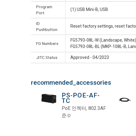
Program
(1) USB Mini-B, USB
Port
ID
Reset factory settings, reset fac
Pushbutton
FG5793-08L-W (Landscape, White
FG Numbers
FG5793-08L-BL (MKP-108L-B, Land
JITC Status
Approved - 04/2023
recommended_accessories
PS-POE-AF-
TC
PoE 인젝터, 802.3AF
준수