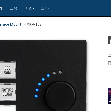
처
교육
지원
소개
---------<
rs
문의하기
연혁
urface Mount)
>
MKP-108
rs
---------<
2)
nt Partners (VIP)
보안
품질 보증
apture
x1)
2)
itching, Transport, and Control Solution
er
warranty
사례 연구
ets
)
rs
----------------<
----------------<
----------<
s---------<
RMA
뉴스
ns--------<
are
 +4)
러 포함)
 Capture
제품 등록
nsport Kit w/ USB-C
)
----------------<
ints
)
---------<
컨설턴트 포털
sport Kit
s--------<
ing & Transport Kit w/ USB-C
ints
x1)
e)
>-------------------------<
ing & Transport Kit
ts
 Kits (<100m)
x1)
t)
Surface Mount)
----------------------------<
상시 지원 센터
----------------<
 and Control Solution (<70m)
ns--------<
 Kit
칭 보드 키트
서비스
----<
)
)
트/익스트랙트 보드
문서 다운로드