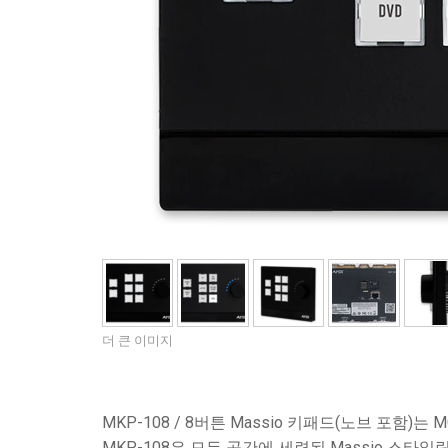
사용자 인터페이스가 있는 컨트
IREDIT2
VPX (4K60 7x1 +1)
패스스루
TPC-ANDROID
기타
Massio ControlPads (
스위칭 기능 컨트롤러
NetLinx Studio
SDX (4K30 4x1 +1)
공란
TPC-WIN8
DGX
터치 패널 디자인
SDX (4K30 5x1 +1)
TPC-BYOD
DVX 4K60
Rapid Project Maker (RPM)
DVX HD
IREdit
드라이버 설계
Resource Management Suite (
N-Able Control Software
더 큰 이미지
MKP-108 / 8버튼 Massio 키패드(노브 포함)는 M
MKP-108은 모든 공간에 세련된 Massio 스