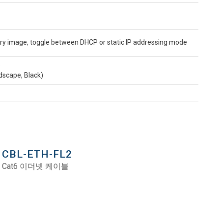
tory image, toggle between DHCP or static IP addressing mode
)
scape, Black)
CBL-ETH-FL2
Cat6 이더넷 케이블