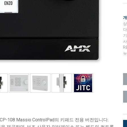
롤러
Surface Mount)
개발자 리소스
제품 아카이브
상
R
RMS)
CP-108 Massio ControlPad의 키패드 전용 버전입니다.
타일링을 제공하며, 보조 사용자 인터페이스 또는 별도의 컨트롤