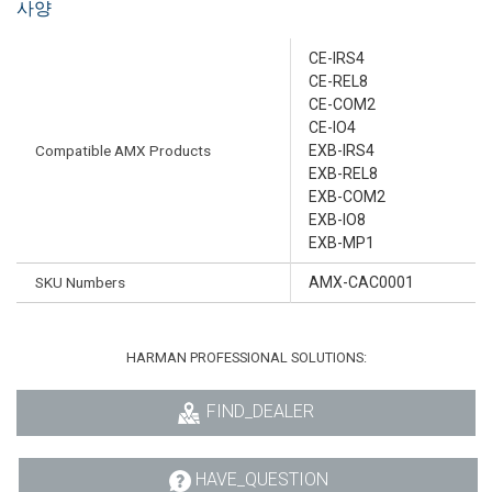
사양
CE-IRS4
CE-REL8
CE-COM2
CE-IO4
Compatible AMX Products
EXB-IRS4
EXB-REL8
EXB-COM2
EXB-IO8
EXB-MP1
SKU Numbers
AMX-CAC0001
HARMAN PROFESSIONAL SOLUTIONS:
FIND_DEALER
HAVE_QUESTION