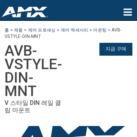
제품
홈
>
제품
>
제어 프로세싱
>
제어 액세서리
>
마운팅
>
AVB-
VSTYLE-DIN-MNT
응용 분야
AVB-
지금 구매
파트너
VSTYLE-
구매처
DIN-
교육
MNT
지원
V 스타일 DIN 레일 클
립 마운트
소개