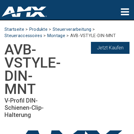
Produkte
Startseite
>
Produkte
>
Steuerverarbeitung
>
Steueraccessoires
>
Montage
>
AVB-VSTYLE-DIN-MNT
Anwendungen
AVB-
Jetzt Kaufen
Partners
VSTYLE-
Wo zu kaufen
DIN-
Schulungen
MNT
Support
V-Profil DIN-
Schienen-Clip-
Über uns
Halterung