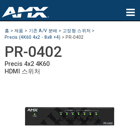
제품
홈
>
제품
>
기존 A/V 분배
>
고정형 스위처
>
Precis (4K60 4x2 - 8x8 +4)
>
PR-0402
응용 분야
PR-0402
파트너
Precis 4x2 4K60
HDMI 스위처
구매처
교육
지원
소개