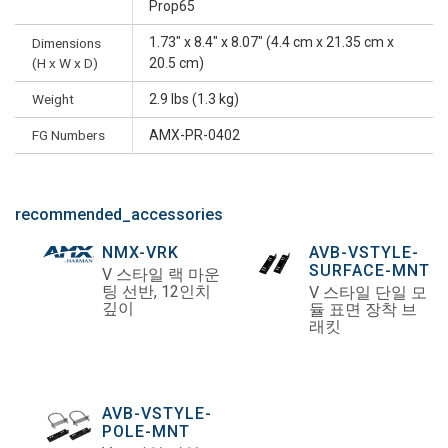
Prop65
1.73" x 8.4" x 8.07" (4.4 cm x 21.35 cm x
Dimensions
(H x W x D)
20.5 cm)
Weight
2.9 lbs (1.3 kg)
FG Numbers
AMX-PR-0402
recommended_accessories
NMX-VRK
AVB-VSTYLE-
SURFACE-MNT
V 스타일 랙 마운
팅 선반, 12인치
V 스타일 단일 모
깊이
듈 표면 장착 브
래킷
AVB-VSTYLE-
POLE-MNT