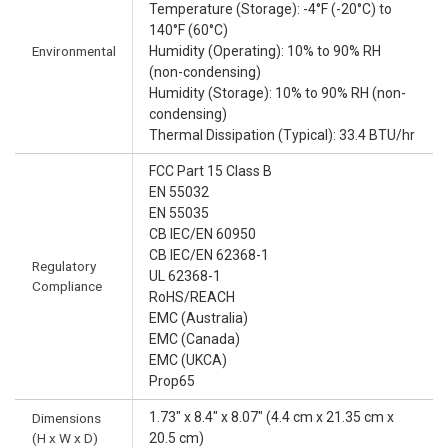
Temperature (Storage): -4°F (-20°C) to
140°F (60°C)
Environmental
Humidity (Operating): 10% to 90% RH
(non-condensing)
Humidity (Storage): 10% to 90% RH (non-
condensing)
Thermal Dissipation (Typical): 33.4 BTU/hr
FCC Part 15 Class B
EN 55032
EN 55035
CB IEC/EN 60950
CB IEC/EN 62368-1
Regulatory
UL 62368-1
Compliance
RoHS/REACH
EMC (Australia)
EMC (Canada)
EMC (UKCA)
Prop65
1.73" x 8.4" x 8.07" (4.4 cm x 21.35 cm x
Dimensions
(H x W x D)
20.5 cm)