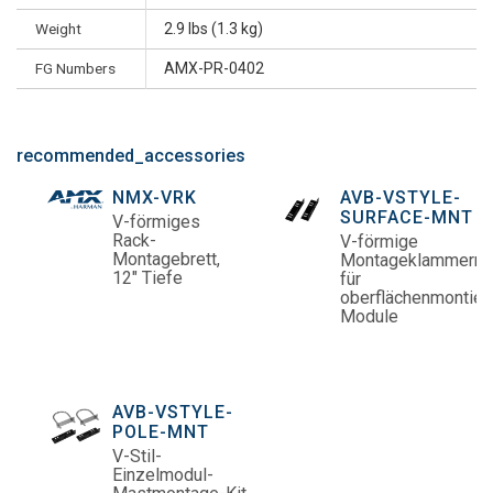
Weight
2.9 lbs (1.3 kg)
FG Numbers
AMX-PR-0402
recommended_accessories
NMX-VRK
AVB-VSTYLE-
SURFACE-MNT
V-förmiges
Rack-
V-förmige
Montagebrett,
Montageklammern
12" Tiefe
für
oberflächenmontier
Module
AVB-VSTYLE-
POLE-MNT
V-Stil-
Einzelmodul-