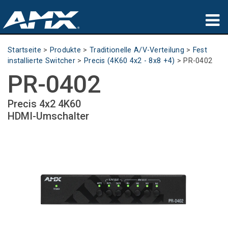
Produkte
Startseite
>
Produkte
>
Traditionelle A/V-Verteilung
>
Fest
installierte Switcher
>
Precis (4K60 4x2 - 8x8 +4)
>
PR-0402
Anwendungen
PR-0402
Partners
Precis 4x2 4K60
HDMI-Umschalter
Wo zu kaufen
Schulungen
Support
Über uns