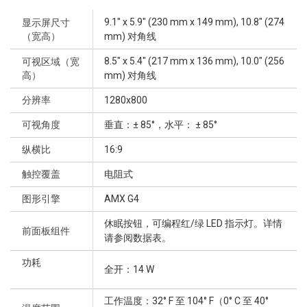
9.1" x 5.9" (230 mm x 149 mm), 10.8" (274
显示屏尺寸
（宽高）
mm) 对角线
8.5" x 5.4" (217 mm x 136 mm), 10.0" (256
可视区域（宽
高）
mm) 对角线
分辨率
1280x800
可视角度
垂直：± 85°，水平： ± 85°
纵横比
16:9
触控覆盖
电阻式
图形引擎
AMX G4
休眠按钮，可编程红/绿 LED 指示灯。详情
前面板组件
请参阅数据表。
功耗
全开：14 W
工作温度：32° F 至 104° F（0° C 至 40°