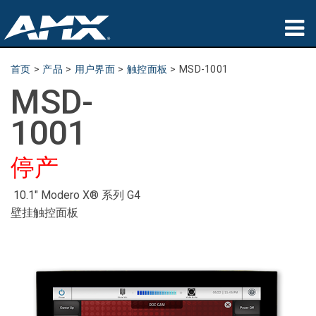
产品
首页
>
产品
>
用户界面
>
触控面板
>
MSD-1001
MSD-
应用领域
1001
Partners
停产
哪里购买
培训
10.1" Modero X® 系列 G4
壁挂触控面板
支持
公司简介