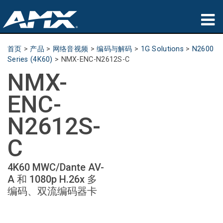
产品
首页
>
产品
>
网络音视频
>
编码与解码
>
1G Solutions
>
N2600
Series (4K60)
>
NMX-ENC-N2612S-C
应用领域
NMX-
Partners
ENC-
哪里购买
N2612S-
培训
C
支持
4K60 MWC/Dante AV-
A 和 1080p H.26x 多
公司简介
编码、双流编码器卡