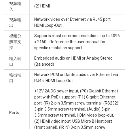
视频输
(2) HDMI
入
Network video over Ethernet via RJ45 port,
视频输
出
HDMI Loop-Out
Supports most common resolutions up to 4096
视频分
辨率支
x 2160 - Reference the user manual for
持
specific resolution support.
Embedded audio on HDMI or Analog Stereo
输入端
口
(Balanced)
Network PCM or Dante audio over Ethernet via
输出端
口
RJ45, HDMI Loop-Out
+12V 2A DC power input, (P0) Gigabit Ethernet
port with PoE+ support, (P1) Gigabit Ethernet
port, (IR) 2-pin 3.5mm screw terminal, (RS232)
3-pin 3.5mm screw terminal, (Audio) 5-pin
Ports
3.5mm screw terminal, HDMI video loop-out,
(2) HDMI video input, USB Micro B Host port
(front panel), (IR IN) 3-pin 3.5mm screw