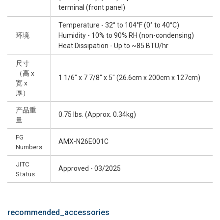
terminal (front panel)
Temperature - 32° to 104°F (0° to 40°C)
环境
Humidity - 10% to 90% RH (non-condensing)
Heat Dissipation - Up to ~85 BTU/hr
尺寸
（高 x
1 1/6" x 7 7/8" x 5" (26.6cm x 200cm x 127cm)
宽 x
厚）
产品重
0.75 lbs. (Approx. 0.34kg)
量
FG
AMX-N26E001C
Numbers
JITC
Approved - 03/2025
Status
recommended_accessories