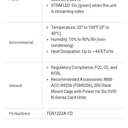
STRM LED: On (green) when the unit
is streaming video
Temperature: 32° to 104°F (0° to
40°C)
Humidity: 10% to 90% RH (non-
Environmental
condensing)
Heat Dissipation: Up to ~44 BTU/hr
Regulatory Compliance: FCC, CE, and
NTRL
Recommended Accessories: NMX-
General
ACC-N9206 (FGN9206), 2RU Rack
Mount Cage with Power for Six SVSI
N-Series Card Units
FG Numbers
FGN1222A-CD