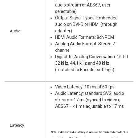
audio stream or AES67, user
selectable)
Output Signal Types: Embedded
audio on DVI-D or HDMI (through
Audio
adapter)
HDMI Audio Formats: 8ch PCM
Analog Audio Format: Stereo 2-
channel
Digital-to-Analog Conversation: 16-bit
32 kHz, 44.1 kHz and 48 kHz
(matched to Encoder settings)
Video Latency: 10 ms at 60 fps
Audio Latency: standard SVSI audio
stream = 17 ms(synced to video);
AES67 = <1 ms adjustable to 17 ms
Latency
Note: Video and audio latency values are the combined encode plus