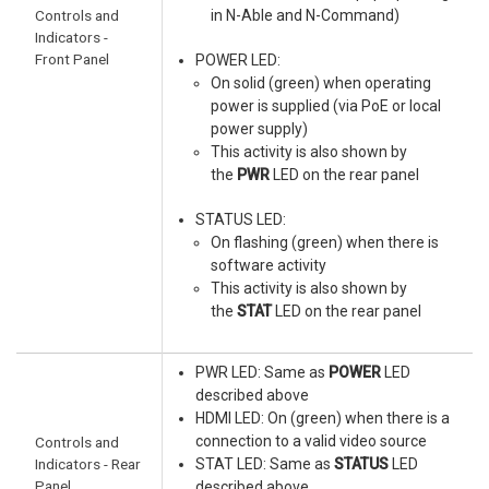
Controls and
in N-Able and N-Command)
Indicators -
Front Panel
POWER LED:
On solid (green) when operating
power is supplied (via PoE or local
power supply)
This activity is also shown by
the
PWR
LED on the rear panel
STATUS LED:
On flashing (green) when there is
software activity
This activity is also shown by
the
STAT
LED on the rear panel
PWR LED: Same as
POWER
LED
described above
HDMI LED: On (green) when there is a
connection to a valid video source
Controls and
Indicators - Rear
STAT LED: Same as
STATUS
LED
Panel
described above