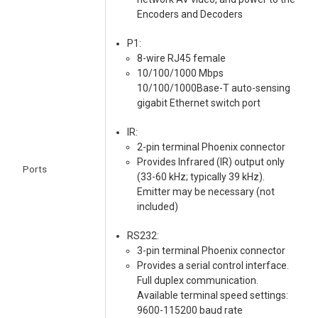
Encoders and Decoders
P1:
8-wire RJ45 female
10/100/1000 Mbps
10/100/1000Base-T auto-sensing
gigabit Ethernet switch port
IR:
2-pin terminal Phoenix connector
Provides Infrared (IR) output only
Ports
(33-60 kHz; typically 39 kHz).
Emitter may be necessary (not
included)
RS232:
3-pin terminal Phoenix connector
Provides a serial control interface.
Full duplex communication.
Available terminal speed settings:
9600-115200 baud rate