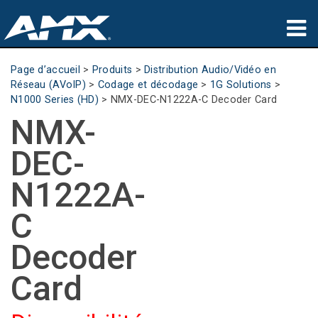
Produits
Page d’accueil
>
Produits
>
Distribution Audio/Vidéo en
Réseau (AVoIP)
>
Codage et décodage
>
1G Solutions
>
Applications
N1000 Series (HD)
>
NMX-DEC-N1222A-C Decoder Card
NMX-
Partners
DEC-
Où acheter
N1222A-
Formation
C
Support
Decoder
À propos de
Card