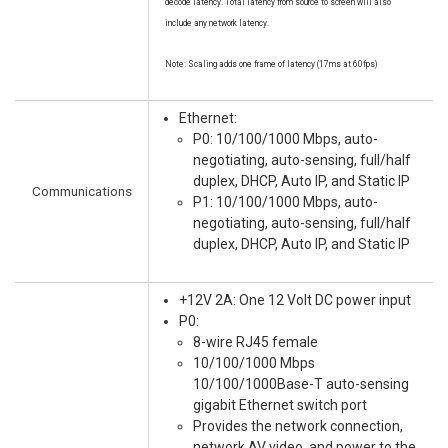
decode latency. Total latency from source to screen will also
include any network latency.
Note: Scaling adds one frame of latency (17ms at 60fps)
Ethernet:
P0: 10/100/1000 Mbps, auto-
negotiating, auto-sensing, full/half
duplex, DHCP, Auto IP, and Static IP
Communications
P1: 10/100/1000 Mbps, auto-
negotiating, auto-sensing, full/half
duplex, DHCP, Auto IP, and Static IP
+12V 2A: One 12 Volt DC power input
P0:
8-wire RJ45 female
10/100/1000 Mbps
10/100/1000Base-T auto-sensing
gigabit Ethernet switch port
Provides the network connection,
network AV video, and power to the