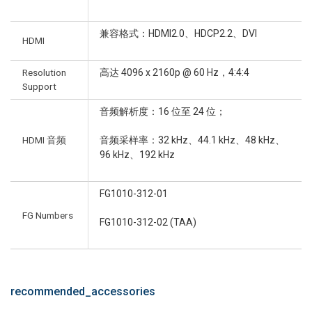
兼容格式：HDMI2.0、HDCP2.2、DVI
HDMI
Resolution
高达 4096 x 2160p @ 60 Hz，4:4:4
Support
音频解析度：16 位至 24 位；
HDMI 音频
音频采样率：32 kHz、44.1 kHz、48 kHz、
96 kHz、192 kHz
FG1010-312-01
FG Numbers
FG1010-312-02 (TAA)
recommended_accessories