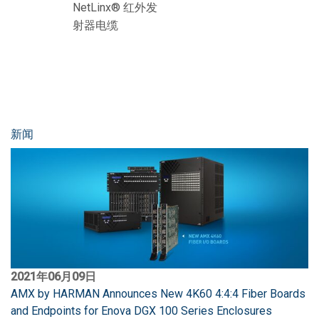
NetLinx® 红外发
射器电缆
新闻
2021年06月09日
AMX by HARMAN Announces New 4K60 4:4:4 Fiber Boards
and Endpoints for Enova DGX 100 Series Enclosures