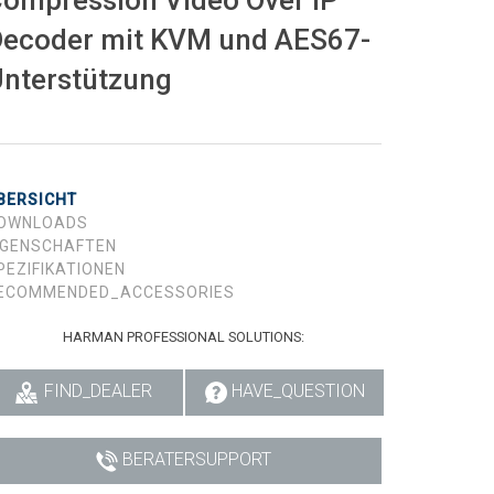
ompression Video Over IP
ecoder mit KVM und AES67-
nterstützung
BERSICHT
OWNLOADS
IGENSCHAFTEN
PEZIFIKATIONEN
ECOMMENDED_ACCESSORIES
HARMAN PROFESSIONAL SOLUTIONS:
FIND_DEALER
HAVE_QUESTION
BERATERSUPPORT