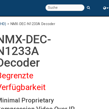
chte
Eng
(HD)
>
NMX-DEC-N1233A Decoder
rung
中
NMX-DEC-
N1233A
Decoder
Begrenzte
Verfügbarkeit
inimal Proprietary
s