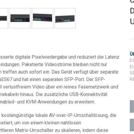
C
D
ächen
x1 +1)
fung
ID
rolPads (Surface Mount)
Developer Resources
U
x1 +1)
Produktarchiv
x1 +1)
Ü
erte digitale Pixelwiedergabe und reduziert die Latenz
D
indungen. Paketierte Videoströme bleiben nicht nur
E
n treffen auch sofort ein. Das Gerät verfügt über separate
S
ES67 und hat einen separaten SFP-Port. Der SFP-
R
te (RMS)
ll verlustfreiem Video über ein reines Fasernetzwerk und
riekabeln hinaus. Die zusätzliche USB-Konnektivität
-enabled- und KVM-Anwendungen zu erweitern.
 kostengünstige lokale AV-over-IP-Umschaltlösung, die
etiert, um von einem kleinen nahtlosen
ttleren Matrix-Umschalter zu skalieren, indem diese