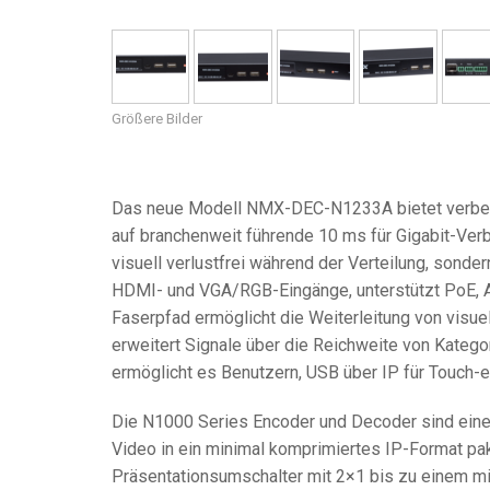
Regler mit Benutzeroberfl
IREDIT2
VPX (4K60 7
Durchschlei
TPC-ANDRO
Sonstige
Massio Cont
Regler mit Schaltfunktion
NetLinx Studio
SDX (4K30 4
Rohlinge
TPC-WIN8
DGX
Größere Bilder
Touchpanel-Design
SDX (4K30 5
TPC-BYOD
DVX 4K60
Rapid Project Maker (RPM)
DVX HD
Das neue Modell NMX-DEC-N1233A bietet verbess
IREdit
auf branchenweit führende 10 ms für Gigabit-Verb
Treiberdesign
visuell verlustfrei während der Verteilung, sonder
HDMI- und VGA/RGB-Eingänge, unterstützt PoE, A
Resource Management Sui
Faserpfad ermöglicht die Weiterleitung von visue
erweitert Signale über die Reichweite von Katego
N-Able Control Software
ermöglicht es Benutzern, USB über IP für Touch
Die N1000 Series Encoder und Decoder sind eine
Video in ein minimal komprimiertes IP-Format pak
Präsentationsumschalter mit 2×1 bis zu einem mi