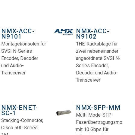
NMX-ACC-
NMX-ACC-
N9101
N9102
Montagekonsolen für
1HE-Rackablage für
SVSI N-Series
zwei nebeneinander
Encoder, Decoder
angeordnete SVSI N-
und Audio-
Series Encoder,
Transceiver
Decoder und Audio-
Transceiver
NMX-ENET-
NMX-SFP-MM
SC-1
Multi-Mode-SFP-
Stacking-Connector,
Faserübertragungsmodul
Cisco 500 Series,
mit 10 Gbps für
1M