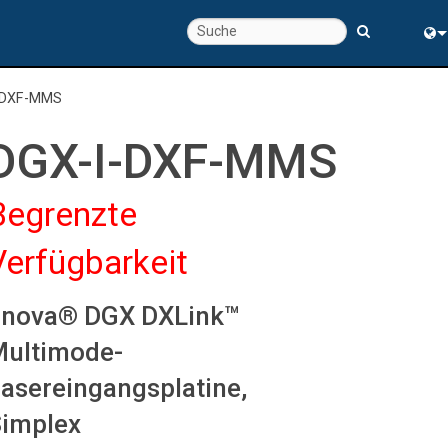
chte
Eng
-DXF-MMS
rung
中
DGX-I-DXF-MMS
Begrenzte
Verfügbarkeit
Enova® DGX DXLink™
ultimode-
asereingangsplatine,
implex
s