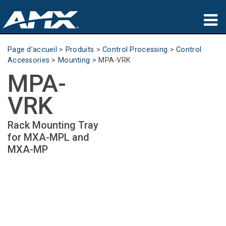
Produits
Page d’accueil
>
Produits
>
Control Processing
>
Control
Accessories
>
Mounting
>
MPA-VRK
Applications
MPA-
Partners
VRK
Où acheter
Rack Mounting Tray
for MXA-MPL and
Formation
MXA-MP
Support
À propos de