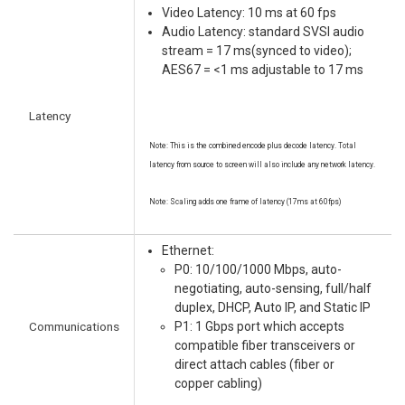
Video Latency: 10 ms at 60 fps
Audio Latency: standard SVSI audio
stream = 17 ms(synced to video);
AES67 = <1 ms adjustable to 17 ms
Latency
Note: This is the combined encode plus decode latency. Total
latency from source to screen will also include any network latency.
Note: Scaling adds one frame of latency (17ms at 60fps)
Ethernet:
P0: 10/100/1000 Mbps, auto-
negotiating, auto-sensing, full/half
duplex, DHCP, Auto IP, and Static IP
Communications
P1: 1 Gbps port which accepts
compatible fiber transceivers or
direct attach cables (fiber or
copper cabling)