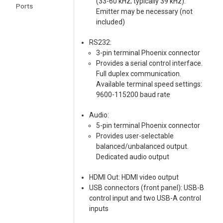
(33-60 kHz; typically 39 kHz).
Ports
Emitter may be necessary (not
included)
RS232:
3-pin terminal Phoenix connector
Provides a serial control interface.
Full duplex communication.
Available terminal speed settings:
9600-115200 baud rate
Audio:
5-pin terminal Phoenix connector
Provides user-selectable
balanced/unbalanced output.
Dedicated audio output
HDMI Out: HDMI video output
USB connectors (front panel): USB-B
control input and two USB-A control
inputs