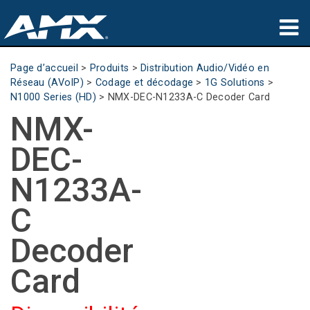
Produits
Page d’accueil
>
Produits
>
Distribution Audio/Vidéo en
Réseau (AVoIP)
>
Codage et décodage
>
1G Solutions
>
Applications
N1000 Series (HD)
>
NMX-DEC-N1233A-C Decoder Card
NMX-
Partners
DEC-
Où acheter
N1233A-
Formation
C
Support
Decoder
À propos de
Card