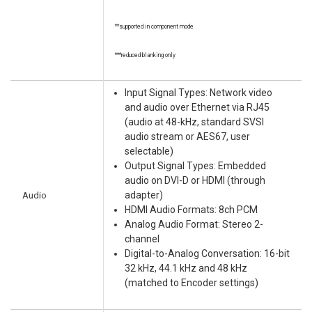
**supported in component mode
***reduced blanking only
Input Signal Types: Network video
and audio over Ethernet via RJ45
(audio at 48-kHz, standard SVSI
audio stream or AES67, user
selectable)
Output Signal Types: Embedded
audio on DVI-D or HDMI (through
Audio
adapter)
HDMI Audio Formats: 8ch PCM
Analog Audio Format: Stereo 2-
channel
Digital-to-Analog Conversation: 16-bit
32 kHz, 44.1 kHz and 48 kHz
(matched to Encoder settings)