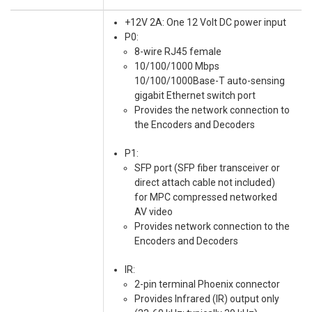
+12V 2A: One 12 Volt DC power input
P0:
8-wire RJ45 female
10/100/1000 Mbps
10/100/1000Base-T auto-sensing
gigabit Ethernet switch port
Provides the network connection to
the Encoders and Decoders
P1:
SFP port (SFP fiber transceiver or
direct attach cable not included)
for MPC compressed networked
AV video
Provides network connection to the
Encoders and Decoders
IR:
2-pin terminal Phoenix connector
Provides Infrared (IR) output only