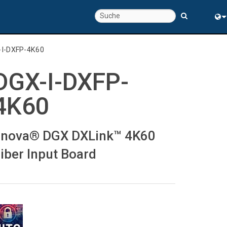
chte
Eng
-I-DXFP-4K60
rung
中
DGX-I-DXFP-
4K60
nova® DGX DXLink™ 4K60
iber Input Board
s