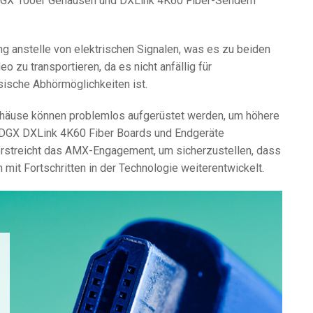
 DGX 100er Gehäusen und DXLink 4K60 Fiber-Sendern
ng anstelle von elektrischen Signalen, was es zu beiden
o zu transportieren, da es nicht anfällig für
sische Abhörmöglichkeiten ist.
ehäuse können problemlos aufgerüstet werden, um höhere
a DGX DXLink 4K60 Fiber Boards und Endgeräte
erstreicht das AMX-Engagement, um sicherzustellen, dass
 mit Fortschritten in der Technologie weiterentwickelt.