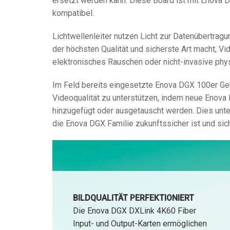
ersetzt werden kann. Diese Board ist mit Enova
kompatibel.
Lichtwellenleiter nutzen Licht zur Datenübertragu
der höchsten Qualität und sicherste Art macht, Vide
elektronisches Rauschen oder nicht-invasive phy
Im Feld bereits eingesetzte Enova DGX 100er G
Videoqualität zu unterstützen, indem neue Enov
hinzugefügt oder ausgetauscht werden. Dies unt
die Enova DGX Familie zukunftssicher ist und sich
BILDQUALITÄT PERFEKTIONIERT
Die Enova DGX DXLink 4K60 Fiber
Input- und Output-Karten ermöglichen