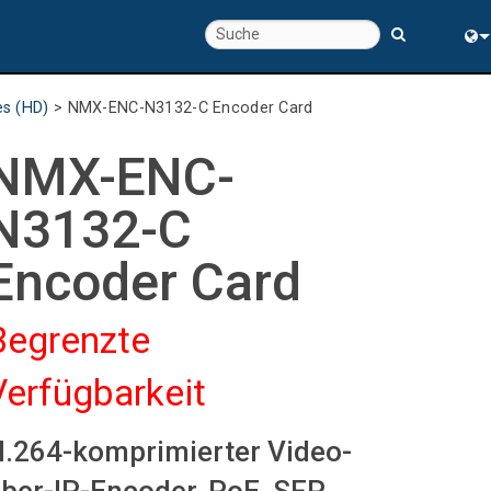
chte
Eng
es (HD)
>
NMX-ENC-N3132-C Encoder Card
rung
中
NMX-ENC-
N3132-C
Encoder Card
Begrenzte
Verfügbarkeit
.264-komprimierter Video-
s