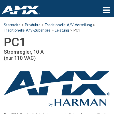
Produkte
Startseite
>
Produkte
>
Traditionelle A/V-Verteilung
>
Traditionelle A/V-Zubehöre
>
Leistung
>
PC1
Anwendungen
PC1
Partners
Stromregler, 10 A
(nur 110 VAC)
Wo zu kaufen
Schulungen
Support
Über uns