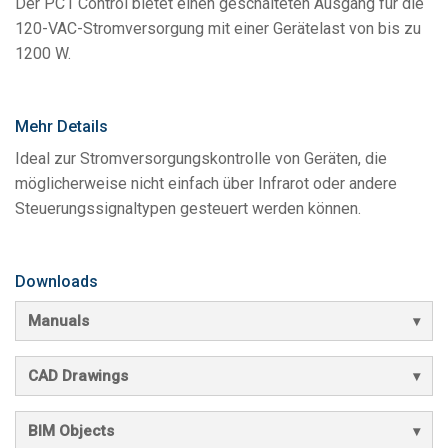
Der PC1 Control bietet einen geschalteten Ausgang für die
Sprache/Region
120-VAC-Stromversorgung mit einer Gerätelast von bis zu
1200 W.
Mehr Details
Ideal zur Stromversorgungskontrolle von Geräten, die
möglicherweise nicht einfach über Infrarot oder andere
Steuerungssignaltypen gesteuert werden können.
Downloads
Manuals
CAD Drawings
BIM Objects