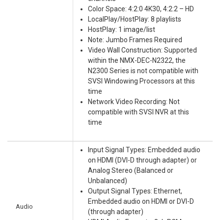
Color Space: 4:2:0 4K30, 4:2:2 – HD
LocalPlay/HostPlay: 8 playlists
HostPlay: 1 image/list
Note: Jumbo Frames Required
Video Wall Construction: Supported
within the NMX-DEC-N2322, the
N2300 Series is not compatible with
SVSI Windowing Processors at this
time
Network Video Recording: Not
compatible with SVSI NVR at this
time
Input Signal Types: Embedded audio
on HDMI (DVI-D through adapter) or
Analog Stereo (Balanced or
Unbalanced)
Output Signal Types: Ethernet,
Embedded audio on HDMI or DVI-D
Audio
(through adapter)