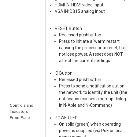
HDMI IN: HDMI video input
VGA IN: DB15 analog input
RESET Button
Recessed pushbutton
Press to initiate a 'warm restart'
causing the processor to reset, but
not lose power. A reset does NOT
affect the current settings
ID Button
Recessed pushbutton
Press to send a notification out on
the network to identify the unit (the
notification causes a pop-up dialog
Controls and
in N-Able and N-Command)
Indicators -
Front Panel
POWER LED
On solid (green) when operating
power is supplied (via PoE or local
power supply)