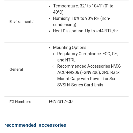
Temperature: 32° to 104°F (0° to
40°C)
Humidity: 10% to 90% RH (non-
Environmental
condensing)
Heat Dissipation: Up to ~44 BTU/hr
Mounting Options
Regulatory Compliance: FCC, CE,
and NTRL
Recommended Accessories NMX-
General
ACC-N9206 (FGN9206), 2RU Rack
Mount Cage with Power for Six
SVSI N-Series Card Units
FG Numbers
FGN2312-CD
recommended_accessories