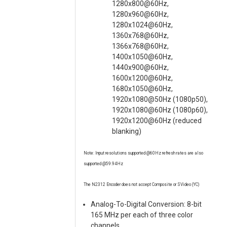
1280x800@60Hz,
1280x960@60Hz,
1280x1024@60Hz,
1360x768@60Hz,
1366x768@60Hz,
1400x1050@60Hz,
1440x900@60Hz,
1600x1200@60Hz,
1680x1050@60Hz,
1920x1080@50Hz (1080p50),
1920x1080@60Hz (1080p60),
1920x1200@60Hz (reduced
blanking)
Note: Input resolutions supported @60Hz refresh rates are also
supported @59.94Hz
The N2312 Encoder does not accept Composite or SVideo (YC)
Analog-To-Digital Conversion: 8-bit
165 MHz per each of three color
channels