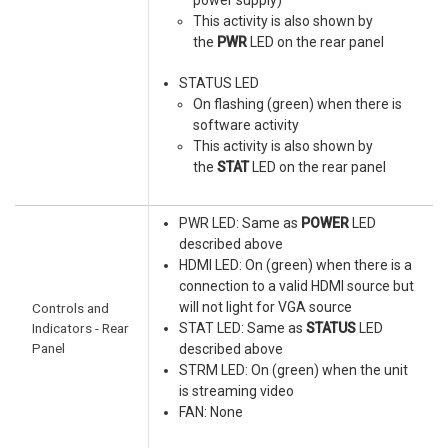
This activity is also shown by
the
PWR
LED on the rear panel
STATUS LED
On flashing (green) when there is
software activity
This activity is also shown by
the
STAT
LED on the rear panel
PWR LED: Same as
POWER
LED
described above
HDMI LED: On (green) when there is a
connection to a valid HDMI source but
will not light for VGA source
Controls and
Indicators - Rear
STAT LED: Same as
STATUS
LED
Panel
described above
STRM LED: On (green) when the unit
is streaming video
FAN: None