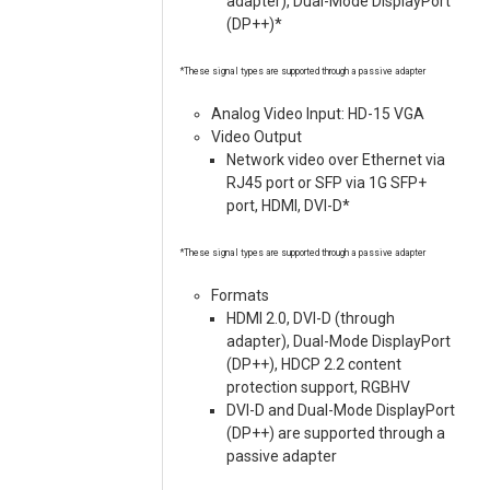
adapter), Dual-Mode DisplayPort
(DP++)*
*These signal types are supported through a passive adapter
Analog Video Input: HD-15 VGA
Video Output
Network video over Ethernet via
RJ45 port or SFP via 1G SFP+
port, HDMI, DVI-D*
*These signal types are supported through a passive adapter
Formats
HDMI 2.0, DVI-D (through
adapter), Dual-Mode DisplayPort
(DP++), HDCP 2.2 content
protection support, RGBHV
DVI-D and Dual-Mode DisplayPort
(DP++) are supported through a
passive adapter