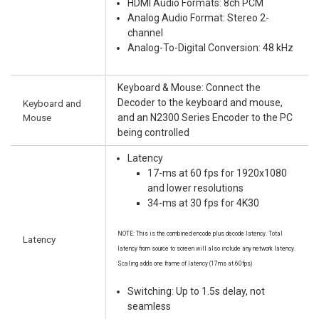
HDMI Audio Formats: 8ch PCM
Analog Audio Format: Stereo 2-
channel
Analog-To-Digital Conversion: 48 kHz
Keyboard & Mouse: Connect the
Decoder to the keyboard and mouse,
Keyboard and
Mouse
and an N2300 Series Encoder to the PC
being controlled
Latency
17-ms at 60 fps for 1920x1080
and lower resolutions
34-ms at 30 fps for 4K30
NOTE: This is the combined encode plus decode latency. Total
Latency
latency from source to screen will also include any network latency.
Scaling adds one frame of latency (17ms at 60fps)
Switching: Up to 1.5s delay, not
seamless