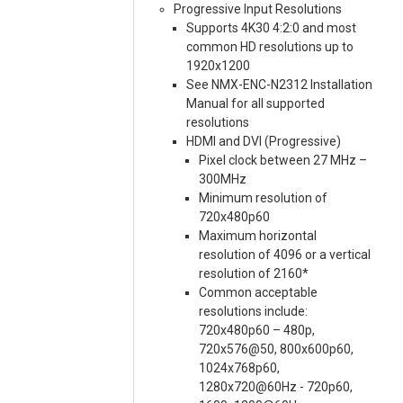
Progressive Input Resolutions
Supports 4K30 4:2:0 and most
common HD resolutions up to
1920x1200
See NMX-ENC-N2312 Installation
Manual for all supported
resolutions
HDMI and DVI (Progressive)
Pixel clock between 27 MHz –
300MHz
Minimum resolution of
720x480p60
Maximum horizontal
resolution of 4096 or a vertical
resolution of 2160*
Common acceptable
resolutions include:
720x480p60 – 480p,
720x576@50, 800x600p60,
1024x768p60,
1280x720@60Hz - 720p60,