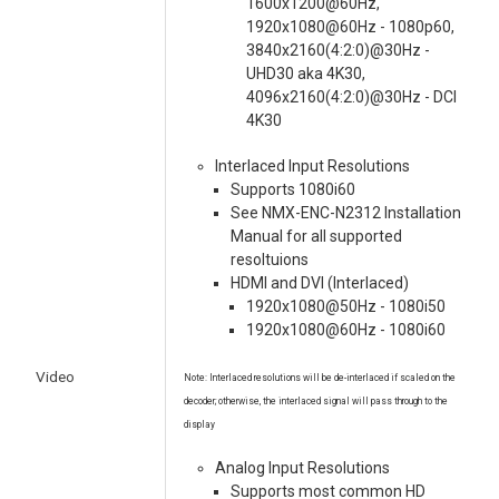
1600x1200@60Hz,
1920x1080@60Hz - 1080p60,
3840x2160(4:2:0)@30Hz -
UHD30 aka 4K30,
4096x2160(4:2:0)@30Hz - DCI
4K30
Interlaced Input Resolutions
Supports 1080i60
See NMX-ENC-N2312 Installation
Manual for all supported
resoltuions
HDMI and DVI (Interlaced)
1920x1080@50Hz - 1080i50
1920x1080@60Hz - 1080i60
Video
Note: Interlaced resolutions will be de-interlaced if scaled on the
decoder; otherwise, the interlaced signal will pass through to the
display
Analog Input Resolutions
Supports most common HD