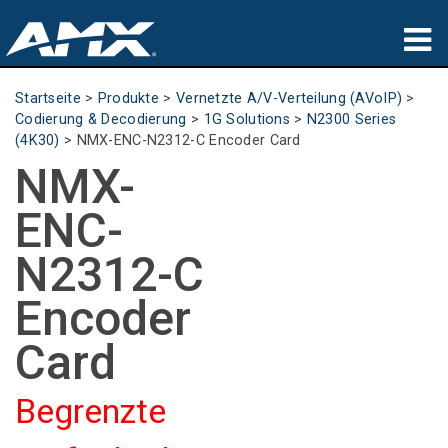
Produkte
Startseite
>
Produkte
>
Vernetzte A/V-Verteilung (AVoIP)
>
Codierung & Decodierung
>
1G Solutions
>
N2300 Series
Anwendungen
(4K30)
>
NMX-ENC-N2312-C Encoder Card
NMX-
Partners
ENC-
Wo zu kaufen
N2312-C
Schulungen
Encoder
Support
Card
Über uns
Begrenzte