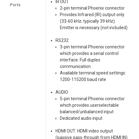
IR OUT
Ports
2-pin terminal Phoenix connector
Provides Infrared (IR) output only
(33-60 kHz; typically 39 kHz).
Emitter is necessary (not included)
RS232
3-pin terminal Phoenix connector
which provides a serial control
interface. Full duplex
communication.
Available terminal speed settings:
1200-115200 baud rate
AUDIO
5-pin terminal Phoenix connector
which provides userselectable
balanced/unbalanced input
Dedicated audio input
HDMI OUT: HDMI video output
(passive pass-through from HDMI IN)