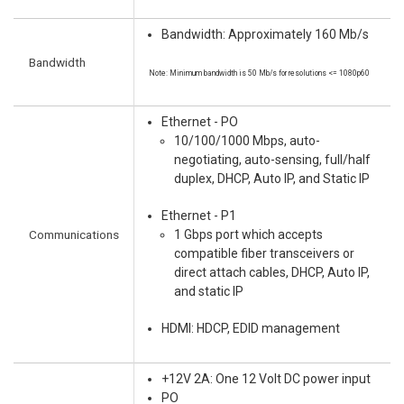
Bandwidth: Approximately 160 Mb/s
Bandwidth
Note: Minimum bandwidth is 50 Mb/s for resolutions <= 1080p60
Ethernet - PO
10/100/1000 Mbps, auto-
negotiating, auto-sensing, full/half
duplex, DHCP, Auto IP, and Static IP
Ethernet - P1
Communications
1 Gbps port which accepts
compatible fiber transceivers or
direct attach cables, DHCP, Auto IP,
and static IP
HDMI: HDCP, EDID management
+12V 2A: One 12 Volt DC power input
PO