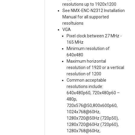
resolutions up to 1920x1200
See NMX-ENC-N2312 Installation
Manual for all supported
resoltuions
VGA
Pixel clock between 27 MHz -
165 MHz
Minimum resolution of
640x480
Maximum horizontal
resolution of 1920 or a vertical
resolution of 1200
Common acceptable
resolutions include:
640x480p60, 720x480p60 –
480p,
720x576@50,800x600p60,
1024x768@60Hz,
1280x720@50Hz (720p50),
1280x720@60Hz (720p60),
1280x768@60Hz,