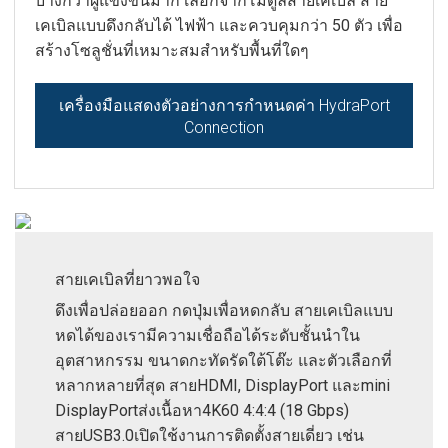
บางกว่าผู้แข่งขันมาก เลือกจากโมดูลสายเคเบิล สาย
ภาษา/ภูมิภาค
เคเบิลแบบดึงกลับได้ ไฟฟ้า และควบคุมกว่า 50 ตัว เพื่อ
สร้างโซลูชั่นที่เหมาะสมสำหรับพื้นที่ใดๆ
เครื่องมือแสดงตัวอย่างการกำหนดค่า HydraPort
Connection
สายเคเบิลที่ยาวพอใจ
ดึงเพื่อปล่อยออก กดปุ่มเพื่อหดกลับ สายเคเบิลแบบ
หดได้ของเรามีความเชื่อถือได้ระดับชั้นนำใน
อุตสาหกรรม ขนาดกะทัดรัดใต้โต๊ะ และตัวเลือกที่
หลากหลายที่สุด สายHDMI, DisplayPort และmini
DisplayPortส่งเนื้อหา4K60 4:4:4 (18 Gbps)
สายUSB3.0เปิดใช้งานการติดตั้งสายเดี่ยว เช่น