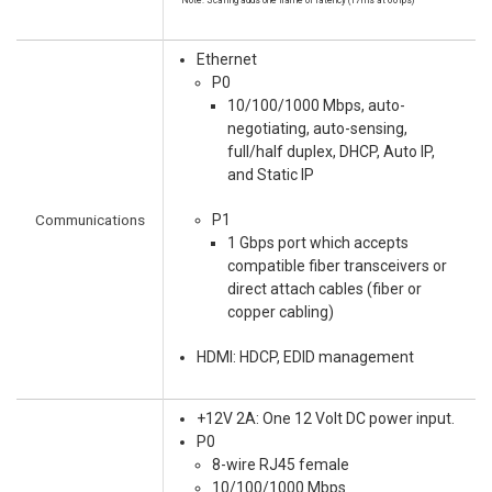
Note: Scaling adds one frame of latency (17ms at 60fps)
Ethernet
P0
10/100/1000 Mbps, auto-
negotiating, auto-sensing,
full/half duplex, DHCP, Auto IP,
and Static IP
Communications
P1
1 Gbps port which accepts
compatible fiber transceivers or
direct attach cables (fiber or
copper cabling)
HDMI: HDCP, EDID management
+12V 2A: One 12 Volt DC power input.
P0
8-wire RJ45 female
10/100/1000 Mbps