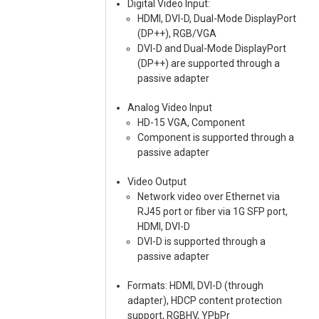
Digital Video Input:
HDMI, DVI-D, Dual-Mode DisplayPort
(DP++), RGB/VGA
DVI-D and Dual-Mode DisplayPort
(DP++) are supported through a
passive adapter
Analog Video Input
HD-15 VGA, Component
Component is supported through a
passive adapter
Video Output
Network video over Ethernet via
RJ45 port or fiber via 1G SFP port,
HDMI, DVI-D
DVI-D is supported through a
passive adapter
Formats: HDMI, DVI-D (through
adapter), HDCP content protection
support, RGBHV, YPbPr