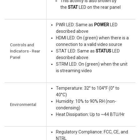
This activity is also shown by
the
STAT
LED on the rear panel
PWR LED: Same as
POWER
LED
described above
HDMI LED: On (green) when there is a
connection to a valid video source
Controls and
Indicators - Rear
STAT LED: Same as
STATUS
LED
Panel
described above
STRM LED: On (green) when the unit
is streaming video
Temperature: 32° to 104°F (0° to
40°C)
Humidity: 10% to 90% RH (non-
Environmental
condensing)
Heat Dissipation: Up to ~44 BTU/Hr
Regulatory Compliance: FCC, CE, and
NTRL