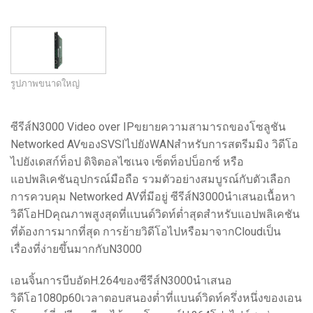
รูปภาพขนาดใหญ่
ซีรีส์N3000 Video over IPขยายความสามารถของโซลูชัน
Networked AVของSVSIไปยังWANสำหรับการสตรีมมิง วิดีโอ
ไปยังเดสก์ท็อป ดิจิตอลไซเนจ เซ็ตท็อปบ็อกซ์ หรือ
แอปพลิเคชันอุปกรณ์มือถือ รวมตัวอย่างสมบูรณ์กับตัวเลือก
การควบคุม Networked AVที่มีอยู่ ซีรีส์N3000นำเสนอเนื้อหา
วิดีโอHDคุณภาพสูงสุดที่แบนด์วิดท์ต่ำสุดสำหรับแอปพลิเคชัน
ที่ต้องการมากที่สุด การย้ายวิดีโอไปหรือมาจากCloudเป็น
เรื่องที่ง่ายขึ้นมากกับN3000
เอนจิ้นการบีบอัดH.264ของซีรีส์N3000นำเสนอ
วิดีโอ1080p60เวลาตอบสนองต่ำที่แบนด์วิดท์ครึ่งหนึ่งของเอน