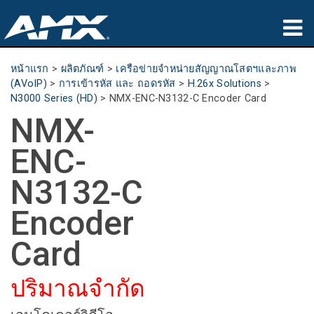
ผลิตภัณฑ์
หน้าแรก
>
ผลิตภัณฑ์
>
เครือข่ายจำหน่ายสัญญาณโสตฯและภาพ
(AVoIP)
>
การเข้ารหัส และ ถอดรหัส
>
H.26x Solutions
>
การประยุกต์ใช้
N3000 Series (HD)
>
NMX-ENC-N3132-C Encoder Card
NMX-
Partners
ENC-
ที่ซื้อสินค้า
N3132-C
การฝึกอบรม
Encoder
การสนับสนุน
Card
เกี่ยวกับ
ปริมาณจำกัด