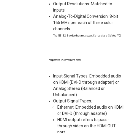
Output Resolutions: Matched to
inputs
Analog-To-Digital Conversion: 8-bit
165 MHz per each of three color
channels
The N3132 Encoder does not accept Composite or SVideo (YC)
*supported in component mode
Input Signal Types: Embedded audio
on HDMI (DVI-D through adapter) or
Analog Stereo (Balanced or
Unbalanced)
Output Signal Types:
Ethernet, Embedded audio on HDMI
or DVI-D (through adapter)
HDMI output refers to pass-
through video on the HDMI OUT
port