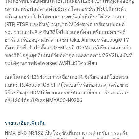
โคเดอร์ที่เปรียบเทียบได้ เอนโคเดอร์H.264โปรไฟล์สูงส่งออกยู
นิคาสต์หรือมัลติคาสต์ไปยังเดคโคเดอร์ซีรีส์N3000หนึ่งตัว
หรือมากกว่า โปรโตคอลการสตรีมมิงที่เลือกได้หลายแบบ
(RTP, RTSP, และอื่นๆ) อนุญาตให้ใช้ซอฟต์แวร์เอนดพอยต์
ระหว่างแอปพลิเคชันวิดีโอไปยังเดสก์ท็อปหรือเอนดพอยต์
ฮาร์ดแวร์ของบุคคลที่สามเช่นRoku, Amino, หรือGoogle TV
อัตราบิตที่ปรับได้ตั้งแต่32-Kbpsถึง10-Mbpsให้ความแม่นยำ
ของวิดีโอสูงสุดที่แบนด์วิดท์ต่ำสุดในตลาดตามที่SVSIมุ่งมั่นที่
จะให้คุณภาพNetworked AVที่ไม่มีใครเทียบ
เอนโคเดอร์H.264รวมการเชื่อมต่อIR, ซีเรียล, ออดิโออพอล
แบนซ์, RJ45และ1GB SFP (ไฟเบอร์หรือทองแดง) เครือข่าย
วิดีโออินพุตHDMIดิจิตอลและVGAแอนาล็อก การ์ดเอนโคเด
อร์H.264ต้องใช้เคจNMXACC-N9206
รายละเอียดเพิ่มเติม
NMX-ENC-N3132 เป็นโซลูชันที่เหมาะสมสำหรับการสตรีม