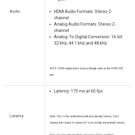
Audio
HDMI Audio Formats: Stereo 2-
channel
Analog Audio Formats: Stereo 2-
channel
Analog-To-Digital Conversion: 16-bit
32 kHz, 44.1 kHz and 48 kHz
NOTE: HDMI output refers to pass-through video on the HDMI OUT
port.
Latency: 175 ms at 60 fps
Latency
Note: This is the combined encode plus decode latency. Total
latency from source to screen will also include any network latency.