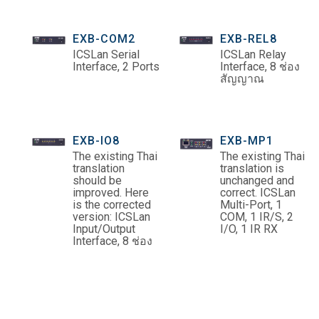
EXB-COM2
EXB-REL8
ICSLan Serial
ICSLan Relay
Interface, 2 Ports
Interface, 8 ช่อง
สัญญาณ
EXB-IO8
EXB-MP1
The existing Thai
The existing Thai
translation
translation is
should be
unchanged and
improved. Here
correct. ICSLan
is the corrected
Multi-Port, 1
version: ICSLan
COM, 1 IR/S, 2
Input/Output
I/O, 1 IR RX
Interface, 8 ช่อง