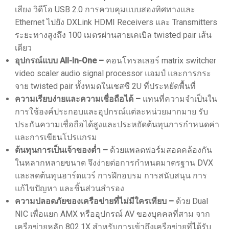
เสียง วิดีโอ USB 2.0 การควบคุมแบบสองทิศทางและ
Ethernet ไปยัง DXLink HDMI Receivers และ Transmitters
ระยะทางสูงถึง 100 เมตรผ่านสายเคเบิล twisted pair เส้น
เดียว
อุปกรณ์แบบ All-In-One –
คอนโทรลเลอร์ matrix switcher
video scaler audio signal processor แอมป์ และการกระ
จาย twisted pair ทั้งหมดในเชสซี 2U ที่ประหยัดพื้นที่
ความเรียบง่ายและความเชื่อถือได้ –
แทนที่ความจำเป็นใน
การใช้องค์ประกอบและอุปกรณ์แต่ละหน่วยมากมาย รับ
ประกันความเชื่อถือได้สูงและประหยัดต้นทุนการกำหนดค่า
และการเขียนโปรแกรม
ต้นทุนการเป็นเจ้าของต่ำ –
ด้วยแพลตฟอร์มสอดคล้องกัน
ในหลากหลายขนาด จึงง่ายต่อการกำหนดมาตรฐาน DVX
และลดต้นทุนฮาร์ดแวร์ การฝึกอบรม การสนับสนุน การ
แก้ไขปัญหา และชิ้นส่วนสำรอง
ความปลอดภัยของเครือข่ายที่ไม่มีใครเทียบ –
ด้วย Dual
NIC เพื่อแยก AMX หรืออุปกรณ์ AV ของบุคคลที่สาม จาก
เครือข่ายหลัก 802.1X สำหรับการเข้าถึงเครือข่ายที่ได้รับ