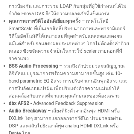
การป้องกัน และการรวม LDAP กับกลุ่มที่ผู้ใช้กำหนดได้ไม่
จำกัด Enova DVX จึงให้ความปลอดภัยที่แข็งแกร่ง
คุณภาพภาพวิดีโออันดีเยี่ยมทุกครั้ง –
เทคโนโลยี
SmartScale ที่เป็นเอกสิทธิ์ปรับขนาดภาพและพารามิเตอร์
วิดีโออัตโนมัติให้เหมาะสมที่สุดสำหรับแต่ละจอแสดงผล
แม้แต่สำหรับจอแสดงผลประเภทต่างๆ โดยไม่ต้องตั้งค่าด้วย
ตนเอง ซึ่งขจัดความจำเป็นในการใช้ scaler ภายนอกที่มี
ราคาแพง
BSS Audio Processing –
รวมถึงตัวประมวลผลสัญญาณ
ดิจิทัลแบบบูรณาการพร้อมความสามารถขั้นสูง เช่น 10-
band parametric EQ อิสระ การปรับค่าเกนอินพุตอิสระ และ
การบีบอัดแบบแปรผัน เพื่อปรับแต่งด้วยความแม่นยำให้
สอดคล้องกับแหล่งที่มาและคุณลักษณะของห้องเฉพาะ
dbx AFS2 -
Advanced Feedback Suppression
Audio Breakaway –
เสียงที่ฝังตัวจากอินพุต HDMI หรือ
DXLink ใดๆ สามารถแยกออกจากวิดีโอ ประมวลผลผ่าน
DSP และสลับไปยังเอาต์พุต analog HDMI DXLink หรือ
Dante ใดๆ