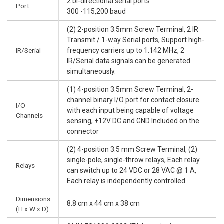
2 bi-directional serial ports
Port
300 -115,200 baud
(2) 2-position 3.5mm Screw Terminal, 2 IR
Transmit / 1-way Serial ports, Support high-
IR/Serial
frequency carriers up to 1.142 MHz, 2
IR/Serial data signals can be generated
simultaneously.
(1) 4-position 3.5mm Screw Terminal, 2-
channel binary I/O port for contact closure
I/O
with each input being capable of voltage
Channels
sensing, +12V DC and GND Included on the
connector
(2) 4-position 3.5 mm Screw Terminal, (2)
single-pole, single-throw relays, Each relay
Relays
can switch up to 24 VDC or 28 VAC @ 1 A,
Each relay is independently controlled.
Dimensions
8.8 cm x 44 cm x 38 cm
(H x W x D)