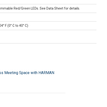
ammable Red/Green LEDs. See Data Sheet for details.
4° F (0° C to 40° C)
lass Meeting Space with HARMAN