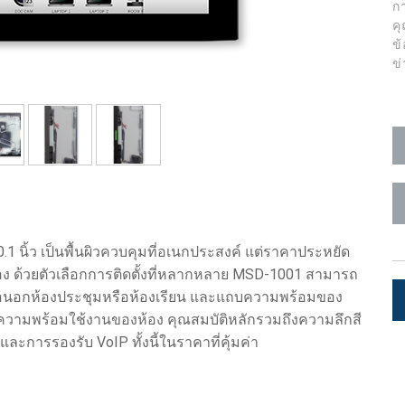
ก
ค
ช้
x1 +1)
ณ
ID
rolPads (Surface Mount)
Developer Resources
ข
ข
ิ่ง
x1 +1)
คลังผลิตภัณฑ์
x1 +1)
1 นิ้ว เป็นพื้นผิวควบคุมที่อเนกประสงค์ แต่ราคาประหยัด
te (RMS)
 ด้วยตัวเลือกการติดตั้งที่หลากหลาย MSD-1001 สามารถ
หรือนอกห้องประชุมหรือห้องเรียน และแถบความพร้อมของ
ตามความพร้อมใช้งานของห้อง คุณสมบัติหลักรวมถึงความลึกสี
 และการรองรับ VoIP ทั้งนี้ในราคาที่คุ้มค่า