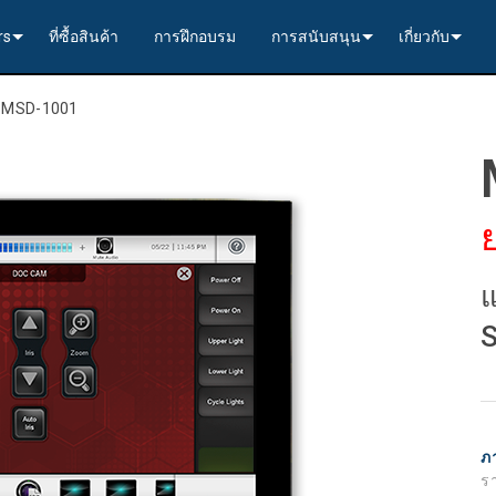
rs
ที่ซื้อสินค้า
การฝึกอบรม
การสนับสนุน
เกี่ยวกับ
VoIP)
 Solutions----------<
ert Partners
ติดต่อเรา
ประวัติของเรา
>
MSD-1001
ิม
itchers
s (4K60)
 Solutions----------<
p to 8x4 +2)
 Independent Partners (VIP)
ความปลอดภัย
การประกันคุ
, & Capture
s (4K60)
s (4K60 4x1)
to 10x4 +2)
60 3x1) Switching, Transport, and Control Solution
e Controller
warranty
กรณีศึกษา
ent
rommets
s (4K30)
s (HD 4x1)
Controllers
-----------------------------<
-----------------------------<
Enova DGX------------<
 Scaler
MI Solutions---------<
RMA
ข่าว
สำหรับระบบเสียงและภาพ
s (HD)
264 Solutions--------<
rol Software
(8x1:3)
 4x2 - 8x8 +4)
พง (พร้อมตัวควบคุมหลัก)
r (>100m)
MI to USB Capture
 4x1 + 1)
้
8x8
การลงทะเบียนผลิตภัณฑ์
แ
& Transport Kit w/ USB-C
s (HD)
s (HD 9x1)
-----------------------------<
and Endpoints
TP (<100m)
 4x1 + 1)
 Solutions----------<
16x16
พอร์ทัลที่ปรึกษา
S
ม
 Transport Kit
6x Solutions--------<
x1) Switching & Transport Kit w/ USB-C
and Endpoints
TP (<70m)
s (4K60 4x1)
มแผงควบคุมสัมผัส
cora Style)
llers
32x32
การติดตั้ง
>-------------------------<
s (4K60)
x1) Switching & Transport Kit
d Endpoints
 Transport Kits (<100m)
s (4K30 4x1)
rface Mount)
rolPads (Surface Mount)
Controllers
>------------------------------------------<
ไฟฟ้า
ศูนย์ช่วยเหลือตลอด 24 ชั่วโมง
de
s (HD)
-----------------------------<
Transport, and Control Solution (<70m)
264 Solutions--------<
จ
RO
CPU Upgrade Kit
ชุดแผงสลับเสียง
อื่นๆ
บริการ
ภ
รา
----------<
x1 +1)
s (HD 9x1)
ACC bands)
บอร์ดแทรก/สกัดเสียง
ดาวน์โหลดเอกสาร