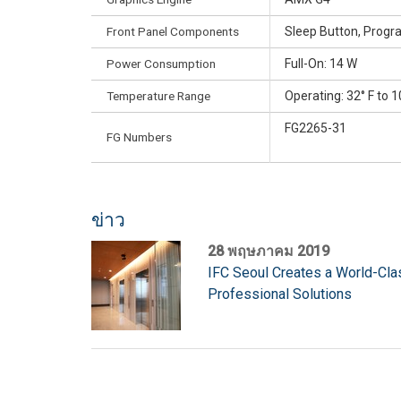
Front Panel Components
Sleep Button, Progr
Power Consumption
Full-On: 14 W
Temperature Range
Operating: 32° F to 10
FG2265-31
FG Numbers
ข่าว
28 พฤษภาคม 2019
IFC Seoul Creates a World-C
Professional Solutions