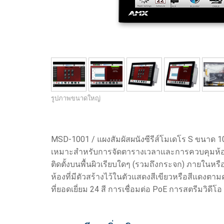
ตัวควบคุมพร้อมส่วนติดต่อผู้ใ
IREDIT2
VPX (4K60 7
ผ่านสัญญา
TPC-ANDRO
อื่น ๆ
Massio Cont
ตัวควบคุมพร้อมฟังก์ชันสวิตช
NetLinx Studio
SDX (4K30 4
ว่างเปล่า
TPC-WIN8
DGX
ดีไซน์แผงสัมผัส
SDX (4K30 5
TPC-BYOD
DVX 4K60
Rapid Project Maker (RPM)
DVX HD
รูปภาพขนาดใหญ่
IREdit
ออกแบบไดรเวอร์
MSD-1001 / แผงสัมผัสผนังซีรีส์โมเดโร S ขนาด 10.
Resource Management Sui
เหมาะสำหรับการจัดตารางเวลาและการควบคุมห้อง
N-Able Control Software
ติดตั้งบนพื้นผิวเรียบใดๆ (รวมถึงกระจก) ภายใน
ห้องที่มีตัวสร้างไว้ในตัวแสดงสีเขียวหรือสีแดง
ที่ยอดเยี่ยม 24 สี การเชื่อมต่อ PoE การสตรีมวิดีโอ