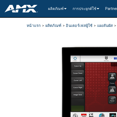
ผลิตภัณฑ์
การประยุกต์ใช้
Partne
เครือข่ายจำหน่ายสัญญาณโสตฯและภาพ (A
การเข้ารหัส และ ถอดรหัส
Enterprise AV
>----------1G
InConc
หน้าแรก
>
ผลิตภัณฑ์
>
อินเตอร์เฟสผู้ใช้
>
แผงสัมผัส
การแจกจ่ายสัญญาณเสียงและภาพแบบดั้งเด
การประมวลผลหน้าต่าง
All-In-One Presentation Sw
Learning Spaces
N2600 Serie
>----------1G
DVX 4K60 (U
Valued
การประมวลผลสัญญาณวิดีโอ
เครื่องรับส่งสัญญาณเสียง
เครื่องสวิตเชอร์แบบคงที่
EDID Management, Scaling
Government
N2400 Serie
N2400 Serie
DVX HD (Up 
Jetpack (4K
DCE-1 In-Lin
การเชื่อมต่อแบบสถาปัตยกรรม
AVoIP Control & Managem
ระบบสวิตชิ่งแบบโมดูลาร์
การประมวลผลหน้าต่าง
HydraPort Enclosures & G
Stadiums & Arenas
N2300 Serie
N2000 Serie
N-Command 
>-------------
>-------------
>-----------
SCL-1 Video
>---------HD
การจัดตารางเวลาและการทำงานร่วมกัน
AVoIP อุปกรณ์เสริม
โซลูชั่นการขนส่งระยะไกล
HydraPort Modules
Scheduling Touch Panels
Bars & Restaurants
N2000 Serie
>---------H.
N-Able Cont
การติดตั้ง
Incite 4K60 
Precis (4K60
ตัวเรือนลำโ
DXLink Fibe
UVC1-4K HD
Precis (4K60
สายดึงเก็บได
อินเตอร์เฟสผู้ใช้
การประมวลผลหน้าต่าง
CTC (4K60 6x1) Switching 
แผงสัมผัส
Convention Centers
N1000 Serie
N3000 Serie
พลังงาน
>-------------
4K60 Cards 
DXLink U/S
Precis (4K60
>----------1G
Video
Varia
การควบคุมการประมวลผล
อุปกรณ์เสริม A/V แบบดั้งเดิ
CTP (4K30 4x1) Switching &
แป้นกุญแจ
ตัวควบคุมกลาง
Unified Communication
>---------H.2
CTC (4K60 6
4K30 Cards 
DXLite U/S
การติดตั้ง
N2400 Serie
Cat 6
อุปกรณ์เสริ
Metreau (De
MUSE Contro
ซอฟต์แวร์การกำหนดค่าและการจัดการ
แป้นคีย์พอดพร้อมตัวควบคุม
IO Extenders
MUSE Automator
N3300 Serie
CTP (4K30 4
HD Cards an
Switching &
กำลัง
N2000 Serie
USB
Massio (Su
Massio Cont
NetLinx NX 
แอปพลิเคชัน
อุปกรณ์เสริมควบคุม
MUSE Extension for VS Co
N3000 Serie
>-------------
การ์ดเสียง
Switching, 
สายเคเบิล
>---------H.
โมดูลอำนา
TPC-TPI-P
การติดตั้ง
>--------------------------------
Manager
VPX (4K60 4
N3000 Serie
Buttons (& 
TPC-APPLE
กำลัง