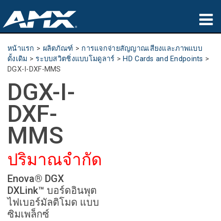
ผลิตภัณฑ์
หน้าแรก
>
ผลิตภัณฑ์
>
การแจกจ่ายสัญญาณเสียงและภาพแบบ
ดั้งเดิม
>
ระบบสวิตชิ่งแบบโมดูลาร์
>
HD Cards and Endpoints
>
การประยุกต์ใช้
DGX-I-DXF-MMS
DGX-I-
Partners
DXF-
ที่ซื้อสินค้า
MMS
การฝึกอบรม
ปริมาณจำกัด
การสนับสนุน
Enova® DGX
เกี่ยวกับ
DXLink™ บอร์ดอินพุต
ไฟเบอร์มัลติโมด แบบ
ซิมเพล็กซ์