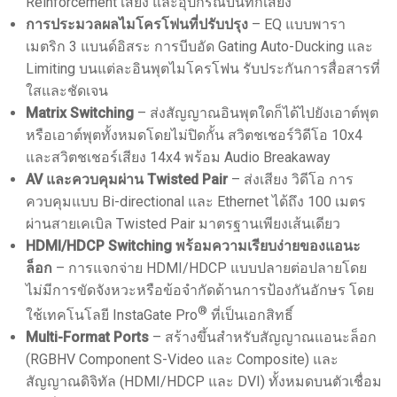
Reinforcement เสียง และอุปกรณ์บันทึกเสียง
การประมวลผลไมโครโฟนที่ปรับปรุง
– EQ แบบพารา
เมตริก 3 แบนด์อิสระ การบีบอัด Gating Auto-Ducking และ
Limiting บนแต่ละอินพุตไมโครโฟน รับประกันการสื่อสารที่
ใสและชัดเจน
Matrix Switching
– ส่งสัญญาณอินพุตใดก็ได้ไปยังเอาต์พุต
หรือเอาต์พุตทั้งหมดโดยไม่ปิดกั้น สวิตชเชอร์วิดีโอ 10x4
และสวิตชเชอร์เสียง 14x4 พร้อม Audio Breakaway
AV และควบคุมผ่าน Twisted Pair
– ส่งเสียง วิดีโอ การ
ควบคุมแบบ Bi-directional และ Ethernet ได้ถึง 100 เมตร
ผ่านสายเคเบิล Twisted Pair มาตรฐานเพียงเส้นเดียว
HDMI/HDCP Switching พร้อมความเรียบง่ายของแอนะ
ล็อก
– การแจกจ่าย HDMI/HDCP แบบปลายต่อปลายโดย
ไม่มีการขัดจังหวะหรือข้อจำกัดด้านการป้องกันอักษร โดย
®
ใช้เทคโนโลยี InstaGate Pro
ที่เป็นเอกสิทธิ์
Multi-Format Ports
– สร้างขึ้นสำหรับสัญญาณแอนะล็อก
(RGBHV Component S-Video และ Composite) และ
สัญญาณดิจิทัล (HDMI/HDCP และ DVI) ทั้งหมดบนตัวเชื่อม