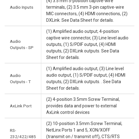
(4) 3.5 mm 5-position captive-wire
Audio Inputs
terminals, (2) 3.5 mm 3-pin captive-wire
MIC connectors, (4) HDMI connections, (2)
DXLink. See Data Sheet for details.
(1) Amplified audio output; 4-position
captive wire connector, (3) Line level audio
Audio
outputs, (1) S/PDIF output, (4) HDMI
Outputs - SP
outputs, (2) DXLink outputs. See Data
Sheet for details.
(1) Amplified audio output, (3) Line level
audio output, (1) S/PDIF output, (4) HDMI
Audio
Outputs - T
outputs, (2) DXLink outputs. . See Data
Sheet for details.
(2) 4-position 3.5mm Screw Terminal,
AxLink Port
provides data and power to external
AxLink control devices
(2) 10-position 3.5mm Screw Terminal,
NetLinx Ports 1 and 5, XON/XOFF
RS-
232/422/485
(transmit on / transmit off), CTS/RTS