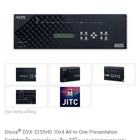
ภาษา/ภูมิภาค
รูปภาพขนาดใหญ่
®
Enova
DVX-3255HD 10x4 All-In-One Presentation