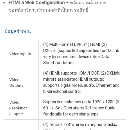
HTML5 Web Configuration
– ขจัดความต้องการ
ซอฟต์แวร์การกำหนดค่าที่เป็นกรรมสิทธิ์
ข้อมูลจำเพาะ
(4) Multi-Format DVI-I, (4) HDMI, (2)
DXLink; (supported capabilities for DXLink
Video Inputs
vary by connected device). See Data
Sheet for details.
(4) HDMI; supports HDMI/HDCP. (2) DXLink;
mirrors associated HDMI outputs;
Video
Outputs
supports digital video, audio, Ethernet and
bi-directional control
Supports resolutions up to 1920 x 1200 @
Video
Resolution
60 Hz. See Operations Reference Guide
Support
for details for each signal type.
(4) female 1/8" stereo mini-phono jacks,