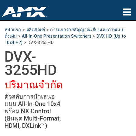
ผลิตภัณฑ์
หน้าแรก
>
ผลิตภัณฑ์
>
การแจกจ่ายสัญญาณเสียงและภาพแบบ
ดั้งเดิม
>
All-In-One Presentation Switchers
>
DVX HD (Up to
การประยุกต์ใช้
10x4 +2)
>
DVX-3255HD
DVX-
Partners
3255HD
ที่ซื้อสินค้า
ปริมาณจำกัด
การฝึกอบรม
ตัวสลับการนำเสนอ
การสนับสนุน
แบบ All-In-One 10x4
พร้อม NX Control
เกี่ยวกับ
(อินพุต Multi-Format,
HDMI, DXLink™)