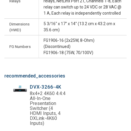
Relays
relays, NetLinx Port 21, Channels 1-8, Each
relay can switch up to 24 VDC or 28 VAC @
1 A, Each relay is independently controlled
5 3/16" x 17" x 14" (13.2 cm x 43.2 cm x
Dimensions
(HWD)
35.6 cm)
FG1906-16 (2x25W, 8-Ohm)
FG Numbers
(Discontinued)
FG1906-18 (75W, 70/100V)
recommended_accessories
DVX-3266-4K
8x4+2 4K60 4:4:4
All-In-One
Presentation
Switcher (4
HDMI Inputs, 4
DXLink-4K60
Inputs)