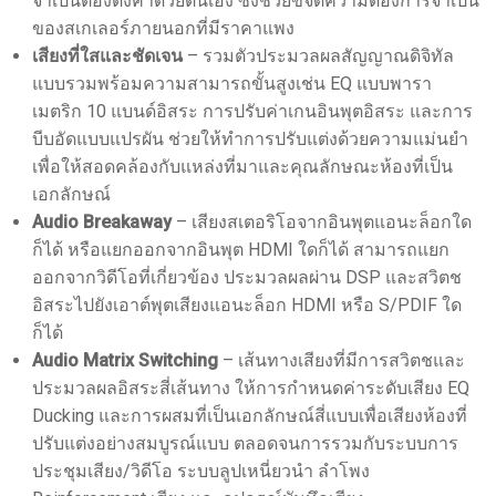
จำเป็นต้องตั้งค่าด้วยตนเอง ซึ่งช่วยขจัดความต้องการจำเป็น
ของสเกเลอร์ภายนอกที่มีราคาแพง
เสียงที่ใสและชัดเจน
– รวมตัวประมวลผลสัญญาณดิจิทัล
แบบรวมพร้อมความสามารถขั้นสูงเช่น EQ แบบพารา
เมตริก 10 แบนด์อิสระ การปรับค่าเกนอินพุตอิสระ และการ
บีบอัดแบบแปรผัน ช่วยให้ทำการปรับแต่งด้วยความแม่นยำ
เพื่อให้สอดคล้องกับแหล่งที่มาและคุณลักษณะห้องที่เป็น
เอกลักษณ์
Audio Breakaway
– เสียงสเตอริโอจากอินพุตแอนะล็อกใด
ก็ได้ หรือแยกออกจากอินพุต HDMI ใดก็ได้ สามารถแยก
ออกจากวิดีโอที่เกี่ยวข้อง ประมวลผลผ่าน DSP และสวิตช
อิสระไปยังเอาต์พุตเสียงแอนะล็อก HDMI หรือ S/PDIF ใด
ก็ได้
Audio Matrix Switching
– เส้นทางเสียงที่มีการสวิตชและ
ประมวลผลอิสระสี่เส้นทาง ให้การกำหนดค่าระดับเสียง EQ
Ducking และการผสมที่เป็นเอกลักษณ์สี่แบบเพื่อเสียงห้องที่
ปรับแต่งอย่างสมบูรณ์แบบ ตลอดจนการรวมกับระบบการ
ประชุมเสียง/วิดีโอ ระบบลูปเหนี่ยวนำ ลำโพง