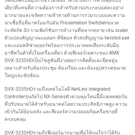
Switcherเป็นอุปกรณ์รวมเสียง วิดีโอ และการควบคุมแบบ
เดียวที่แทนที่ความต้องการสำหรับส่วนประกอบแต่ละอย่าง
มากมายและขจัดความท้าทายด้านการรวมระบบและความ
น่าเชื่อถือที่มาพร้อมกับมัน Presentation Switcherขนาด
กะทัดรัด 3U รวมฟังก์ชันการทำงานที่หลากหลาย เช่น scaler
ตัวแปลงสัญญาณแนลอก-ดิจิตอล ตัวส่งสัญญาณ twisted pair
และแอมพลิฟายเยอร์พร้อมการประมวลผลเสียงระดับมือ
อาชีพในตัวทั้งในเครื่องเดียว ด้วยฟีเจอร์เฉพาะของ AMX
DVX-3255HDเป็นโซลูชันที่ง่ายต่อการติดตั้งและยืดหยุ่น
เหมาะสำหรับห้องประชุม ห้องเรียน และห้องอุปสรรคขนาด
ใหญ่และซับซ้อน
DVX-3255HDรวมถึงเทคโนโลยี NetLinx Integrated
Controllerรุ่นถัดไป NX-Seriesตัวควบคุมใหม่นี้มีแพลตฟอร์ม
ที่ปรับขนาดได้สำหรับอนาคตโดยรวมประสิทธิภาพสูง ความ
เข้ากันได้ย้อนหลัง และฟีเจอร์ความปลอดภัยเครือข่ายที่
ครอบคลุม
DVX-3255HDรวมถึงฟีเจอร์มากมายเพื่อให้แน่ใจว่าได้รับ