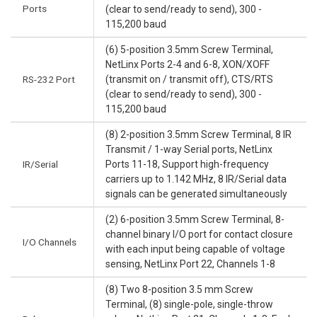
Ports
(clear to send/ready to send), 300 -
115,200 baud
(6) 5-position 3.5mm Screw Terminal,
NetLinx Ports 2-4 and 6-8, XON/XOFF
RS-232 Port
(transmit on / transmit off), CTS/RTS
(clear to send/ready to send), 300 -
115,200 baud
(8) 2-position 3.5mm Screw Terminal, 8 IR
Transmit / 1-way Serial ports, NetLinx
IR/Serial
Ports 11-18, Support high-frequency
carriers up to 1.142 MHz, 8 IR/Serial data
signals can be generated simultaneously
(2) 6-position 3.5mm Screw Terminal, 8-
channel binary I/O port for contact closure
I/O Channels
with each input being capable of voltage
sensing, NetLinx Port 22, Channels 1-8
(8) Two 8-position 3.5 mm Screw
Terminal, (8) single-pole, single-throw