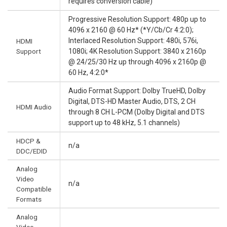
requires conversion cable)
Progressive Resolution Support: 480p up to
4096 x 2160 @ 60 Hz* (*Y/Cb/Cr 4:2:0);
Interlaced Resolution Support: 480i, 576i,
HDMI
Support
1080i; 4K Resolution Support: 3840 x 2160p
@ 24/25/30 Hz up through 4096 x 2160p @
60 Hz, 4:2:0*
Audio Format Support: Dolby TrueHD, Dolby
Digital, DTS-HD Master Audio, DTS, 2 CH
HDMI Audio
through 8 CH L-PCM (Dolby Digital and DTS
support up to 48 kHz, 5.1 channels)
HDCP &
n/a
DDC/EDID
Analog
Video
n/a
Compatible
Formats
Analog