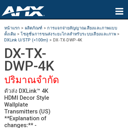
ผลิตภัณฑ์
หน้าแรก
>
ผลิตภัณฑ์
>
การแจกจ่ายสัญญาณเสียงและภาพแบบ
ดั้งเดิม
>
โซลูชั่นการขนส่งระยะไกลสำหรับระบบเสียงและภาพ
>
การประยุกต์ใช้
DXLink U/STP (<100m)
>
DX-TX-DWP-4K
DX-TX-
Partners
DWP-4K
ที่ซื้อสินค้า
ปริมาณจำกัด
การฝึกอบรม
ตัวส่ง DXLink™ 4K
การสนับสนุน
HDMI Decor Style
Wallplate
เกี่ยวกับ
Transmitters (US)
**Explanation of
changes:** -