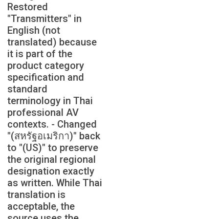
Restored
ภาษา/ภูมิภาค
"Transmitters" in
English (not
translated) because
it is part of the
product category
specification and
standard
terminology in Thai
professional AV
contexts. - Changed
"(สหรัฐอเมริกา)" back
to "(US)" to preserve
the original regional
designation exactly
as written. While Thai
translation is
acceptable, the
source uses the